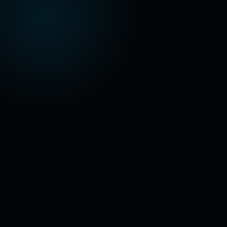
Оставить заявку на бондинг
Написать в Telegram
Написать в Max
·
+7 (925) 650-01-11
·
hi@okvideo.pro