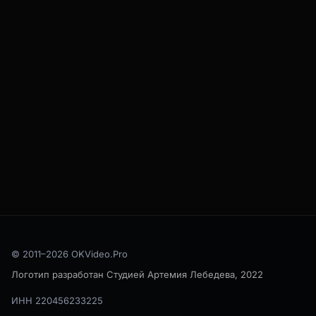
Получить смету
Написать в Telegram
Написать в Max
·
+7 (925) 650-01-11
·
hi@okvideo.pro
Студия: Москва, Марксистская 10с1, 4 этаж, офис 405 — 2
минуты пешком от метро Марксистская
© 2011–
2026
OKVideo.Pro
Логотип разработан Студией Артемия Лебедева, 2022
ИНН 220456233225