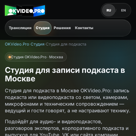
RU
/
EN
Трансляции
Студия
Решения
Контакты
OKVideo.Pro
›
Студия
›
Студия для подкаста
Форматы
Состав
Звук
Камеры
Подготовка
Стоимость
FAQ
Заявка
Студия OKVideo.Pro · Москва
Студия для записи подкаста в
Москве
Студия для подкаста в Москве OKVideo.Pro: запись
подкаста или видеоподкаста со светом, камерами,
микрофонами и техническим сопровождением —
ведущий и гости говорят, а не настраивают технику.
Подойдёт для аудио- и видеоподкастов,
разговоров экспертов, корпоративного подкаста и
выпусков для YouTube, VK или сайта компании.