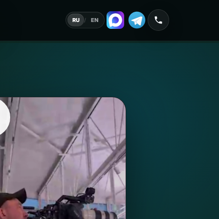
RU
/
EN