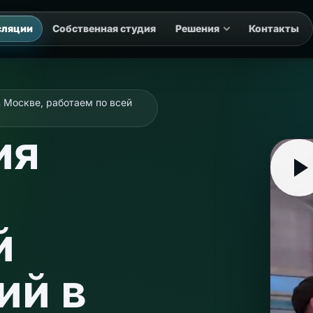
сляции
Собственная студия
Решения
Контакты
тоимость
Кейсы
Свои проекты
FAQ
Заявка
в Москве, работаем по всей
ия
й
ий в