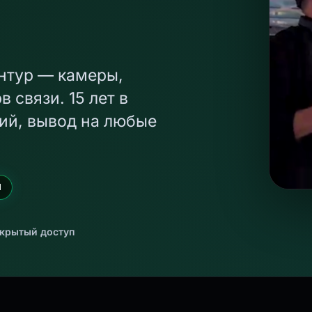
онтур — камеры,
рв связи.
15 лет в
ций, вывод на любые
d
акрытый доступ