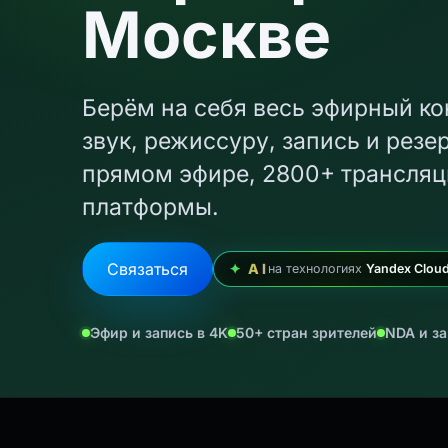
Москве
Берём на себя весь эфирный к
звук, режиссуру, запись и резе
прямом эфире
, 2800+ трансля
платформы.
Связаться
✦ AI
на технологиях
Yandex Clou
Эфир и запись в 4K
50+ стран зрителей
NDA и з